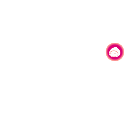
有事问小桃，一起游桃园
330206 桃园市桃园区县府路1号
电话：(03)332-2101#6209