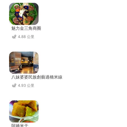
魅力金三角商圈
4.88 公里
八妹婆婆民族創藝過橋米線
4.93 公里
阿嬌米干