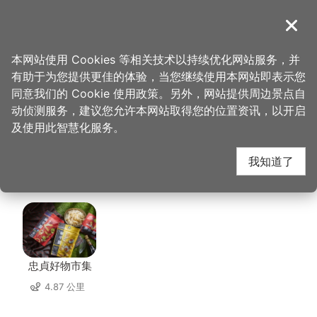
跳
到
導覽
关闭
主
桃园观光导览网
首页
>
想去的地方
>
美食、购物
>
张丰盛商行(中坜店)
要
本网站使用 Cookies 等相关技术以持续优化网站服务，并
内
有助于为您提供更佳的体验，当您继续使用本网站即表示您
容
张丰盛商行(中坜店) 周
同意我们的 Cookie 使用政策。另外，网站提供周边景点自
区
动侦测服务，建议您允许本网站取得您的位置资讯，以开启
块
及使用此智慧化服务。
边店家
我知道了
共有 224 间店家
忠貞好物市集
4.87 公里