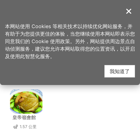
跳
到
導覽
关闭
主
桃园观光导览网
首页
>
想去的地方
>
美食、购物
>
忠贞眷村口麻辣卤味
要
本网站使用 Cookies 等相关技术以持续优化网站服务，并
内
有助于为您提供更佳的体验，当您继续使用本网站即表示您
容
忠贞眷村口麻辣卤味 周
同意我们的 Cookie 使用政策。另外，网站提供周边景点自
区
动侦测服务，建议您允许本网站取得您的位置资讯，以开启
块
及使用此智慧化服务。
边店家
我知道了
共有 298 间店家
皇帝嶺會館
1.57 公里