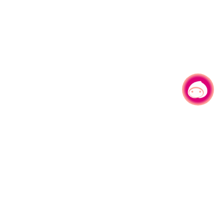
有事问小桃，一起游桃园
330206 桃园市桃园区县府路1号
电话：(03)332-2101#6209