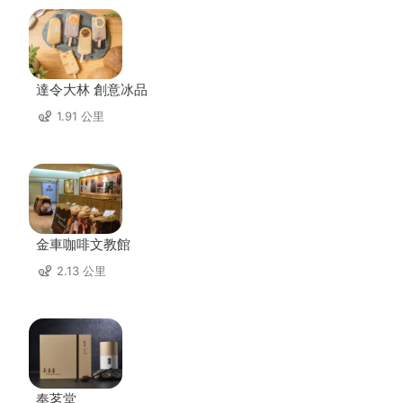
達令大林 創意冰品
1.91 公里
金車咖啡文教館
2.13 公里
奉茗堂