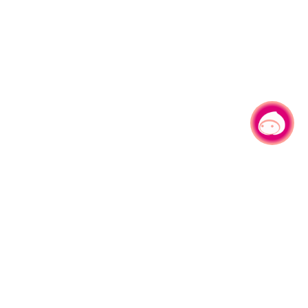
有事问小桃，一起游桃园
330206 桃园市桃园区县府路1号
电话：(03)332-2101#6209