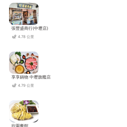
張豐盛商行(中壢店)
4.78 公里
享享鍋物 中壢旗艦店
4.79 公里
欣園餐館