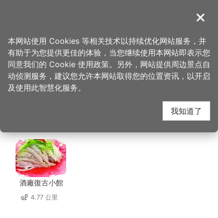
跳
到
導覽
关闭
主
桃园观光导览网
首页
>
想去的地方
>
美食、购物
>
忠贞眷村口麻辣卤味
要
本网站使用 Cookies 等相关技术以持续优化网站服务，并
内
有助于为您提供更佳的体验，当您继续使用本网站即表示您
容
忠贞眷村口麻辣卤味 周
同意我们的 Cookie 使用政策。另外，网站提供周边景点自
区
动侦测服务，建议您允许本网站取得您的位置资讯，以开启
块
及使用此智慧化服务。
边店家
我知道了
共有 298 间店家
酒廠復古小館
4.77 公里