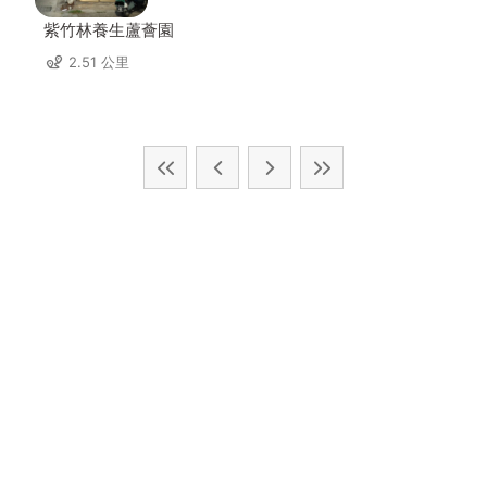
紫竹林養生蘆薈園
2.51 公里