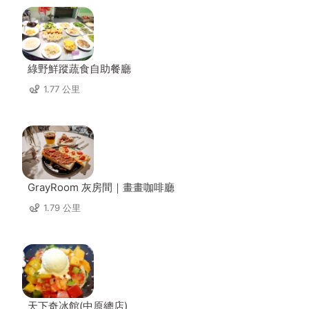
綠野鮮蹤蔬食自助餐廳
1.77 公里
GrayRoom 灰房間｜畫畫咖啡廳
1.79 公里
天下奇冰館(中原總店)