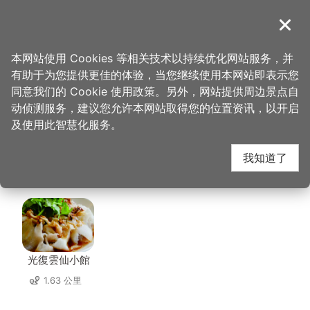
跳
到
導覽
关闭
主
桃园观光导览网
首页
>
想去的地方
>
美食、购物
>
食一碗秋香的味道
要
本网站使用 Cookies 等相关技术以持续优化网站服务，并
内
有助于为您提供更佳的体验，当您继续使用本网站即表示您
容
食一碗秋香的味道 周边
同意我们的 Cookie 使用政策。另外，网站提供周边景点自
区
动侦测服务，建议您允许本网站取得您的位置资讯，以开启
块
及使用此智慧化服务。
店家
我知道了
共有 312 间店家
光復雲仙小館
1.63 公里