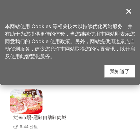
跳
到
導覽
关闭
主
桃园观光导览网
首页
>
想去的地方
>
美食、购物
>
Vittaria Café 书带蕨
要
本网站使用 Cookies 等相关技术以持续优化网站服务，并
内
有助于为您提供更佳的体验，当您继续使用本网站即表示您
容
Vittaria Café 书带蕨
同意我们的 Cookie 使用政策。另外，网站提供周边景点自
区
动侦测服务，建议您允许本网站取得您的位置资讯，以开启
块
及使用此智慧化服务。
周边店家
我知道了
共有 189 间店家
大湳市場-黑豬自助豬肉城
6.44 公里