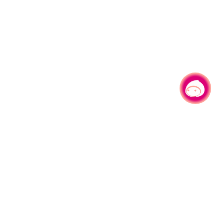
有事问小桃，一起游桃园
|
330206 桃园市桃园区县府路1号
电话：(03)332-2101#6209