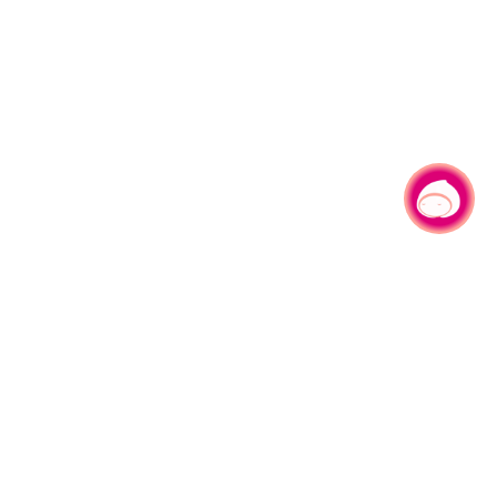
有事问小桃，一起游桃园
|
330206 桃园市桃园区县府路1号
电话：(03)332-2101#6209