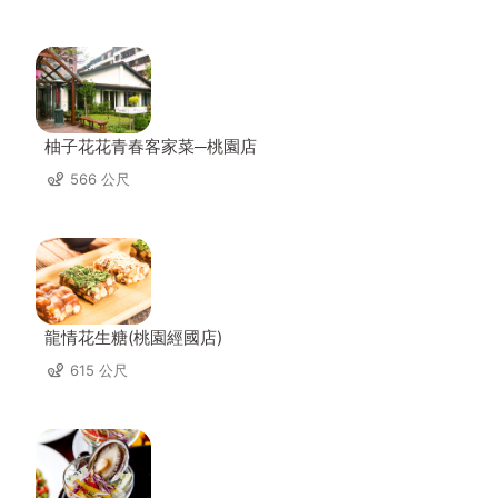
柚子花花青春客家菜─桃園店
566 公尺
龍情花生糖(桃園經國店)
615 公尺