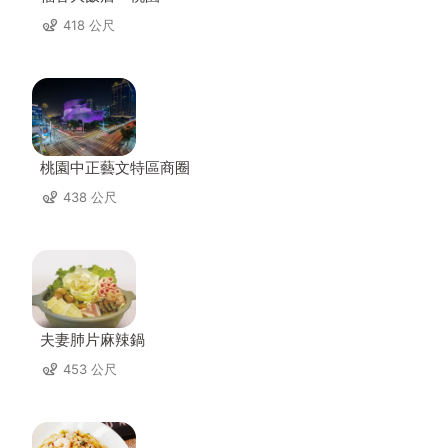
418 公尺
桃園中正藝文特區商圈
438 公尺
夫妻肺片麻辣鍋
453 公尺