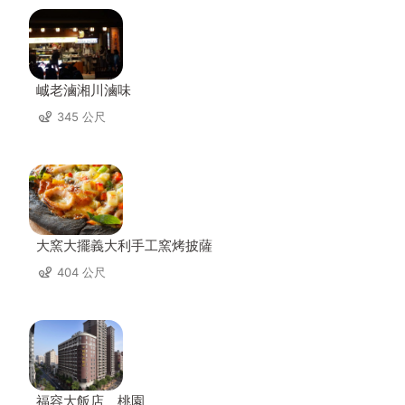
峸老滷湘川滷味
345 公尺
大窯大擺義大利手工窯烤披薩
404 公尺
福容大飯店 桃園