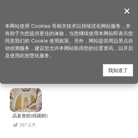
跳
到
導覽
关闭
主
桃园观光导览网
首页
>
想去的地方
>
美食、购物
>
Vittaria Café 书带蕨
要
本网站使用 Cookies 等相关技术以持续优化网站服务，并
内
有助于为您提供更佳的体验，当您继续使用本网站即表示您
容
Vittaria Café 书带蕨
同意我们的 Cookie 使用政策。另外，网站提供周边景点自
区
动侦测服务，建议您允许本网站取得您的位置资讯，以开启
块
及使用此智慧化服务。
周边店家
我知道了
共有 189 间店家
晶宴會館(桃園館)
257 公尺