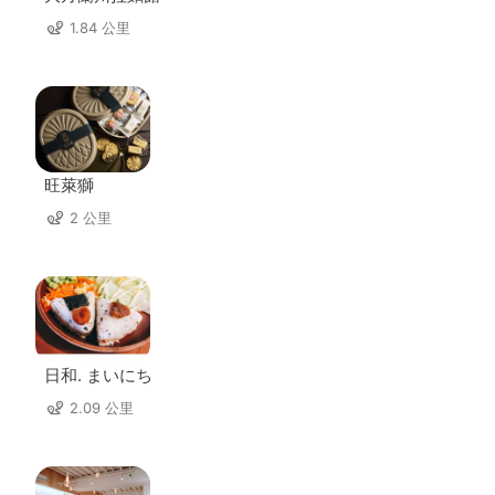
1.84 公里
旺萊獅
2 公里
日和. まいにち
2.09 公里