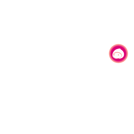
有事问小桃，一起游桃园
330206 桃园市桃园区县府路1号
电话：(03)332-2101#6209