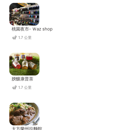
桃園夜市- Ｗaz shop
1.7 公里
腴釀康普茶
1.7 公里
大方蘭州拉麵館