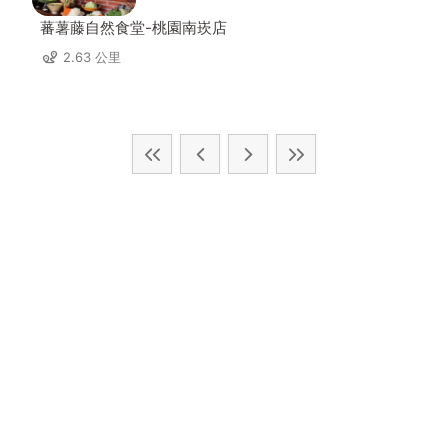
蕃薯藤自然食堂-桃園南崁店
2.63 公里