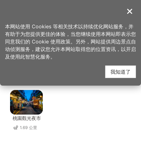
跳
到
導覽
关闭
主
桃园观光导览网
首页
>
想去的地方
>
美食、购物
>
Vittaria Café 书带蕨
要
本网站使用 Cookies 等相关技术以持续优化网站服务，并
内
有助于为您提供更佳的体验，当您继续使用本网站即表示您
容
Vittaria Café 书带蕨
同意我们的 Cookie 使用政策。另外，网站提供周边景点自
区
动侦测服务，建议您允许本网站取得您的位置资讯，以开启
块
及使用此智慧化服务。
周边店家
我知道了
共有 189 间店家
桃園觀光夜市
1.69 公里