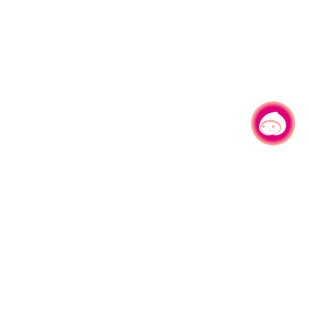
有事问小桃，一起游桃园
330206 桃园市桃园区县府路1号
电话：(03)332-2101#6209