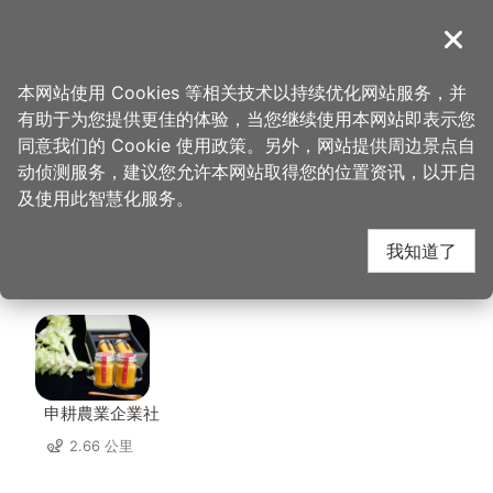
跳
到
導覽
关闭
主
桃园观光导览网
首页
>
想去的地方
>
美食、购物
>
Vittaria Café 书带蕨
要
本网站使用 Cookies 等相关技术以持续优化网站服务，并
内
有助于为您提供更佳的体验，当您继续使用本网站即表示您
容
Vittaria Café 书带蕨
同意我们的 Cookie 使用政策。另外，网站提供周边景点自
区
动侦测服务，建议您允许本网站取得您的位置资讯，以开启
块
及使用此智慧化服务。
周边店家
我知道了
共有 189 间店家
申耕農業企業社
2.66 公里