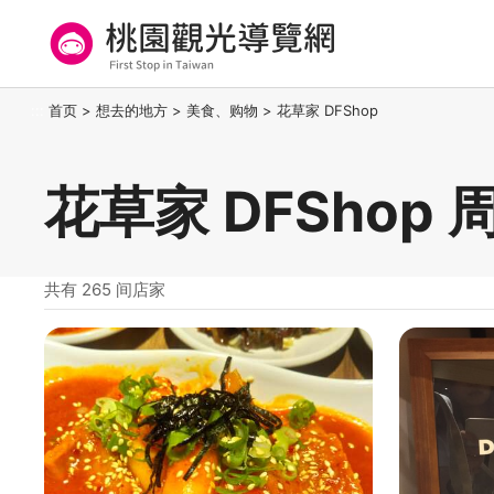
跳
到
主
要
桃园观光导览网
:::
首页
>
想去的地方
>
美食、购物
>
花草家 DFShop
内
容
区
花草家 DFShop
块
共有 265 间店家