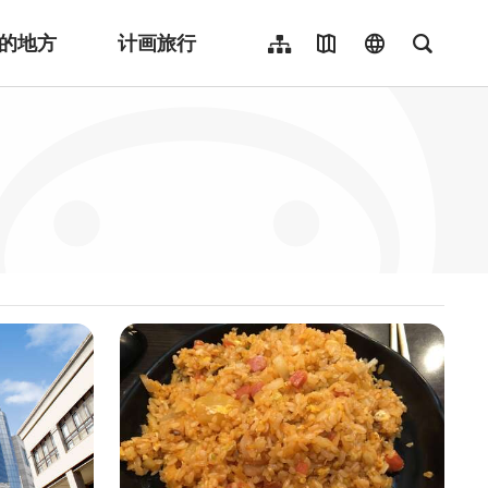
的地方
计画旅行
网站导览
地图导览
language
全文检
繁體中文
English
日本語
한국어
Indonesia
ไทย
Người việt nam