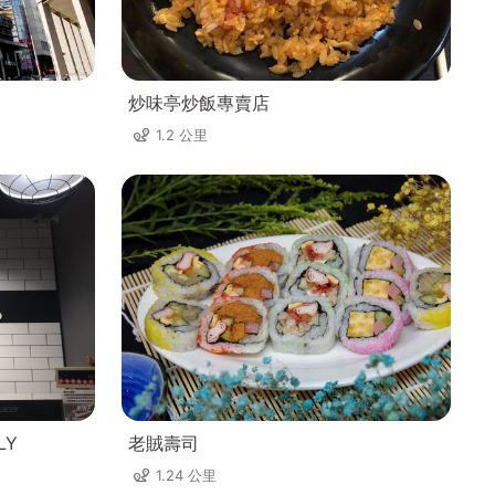
炒味亭炒飯專賣店
1.2 公里
LY
老賊壽司
1.24 公里