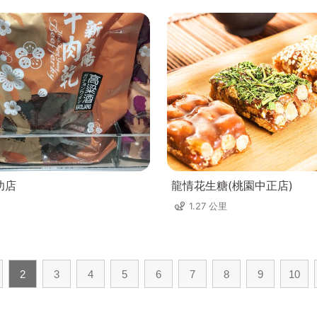
功店
龍情花生糖(桃園中正店)
1.27 公里
2
3
4
5
6
7
8
9
10