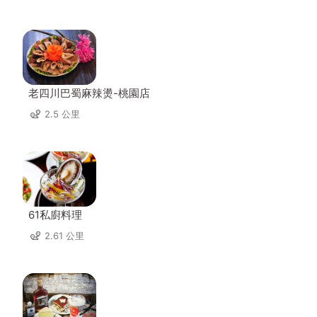
老四川巴蜀麻辣燙-桃園店
2.5 公里
61私廚料理
2.61 公里