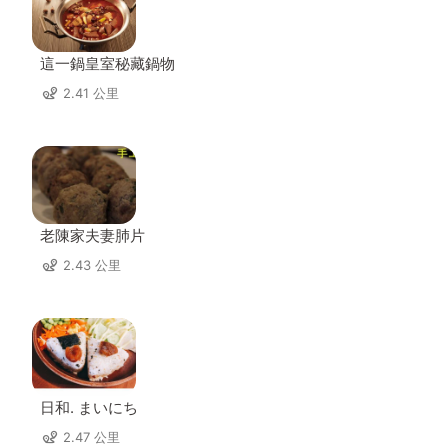
這一鍋皇室秘藏鍋物
2.41 公里
老陳家夫妻肺片
2.43 公里
日和. まいにち
2.47 公里