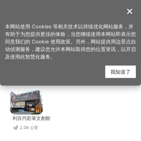
跳
到
導覽
关闭
主
桃园观光导览网
首页
>
想去的地方
>
美食、购物
>
花草家 DFShop
要
本网站使用 Cookies 等相关技术以持续优化网站服务，并
内
有助于为您提供更佳的体验，当您继续使用本网站即表示您
容
花草家 DFShop 周边店
同意我们的 Cookie 使用政策。另外，网站提供周边景点自
区
动侦测服务，建议您允许本网站取得您的位置资讯，以开启
块
及使用此智慧化服务。
家
我知道了
共有 265 间店家
利百代彩筆文創館
2.08 公里