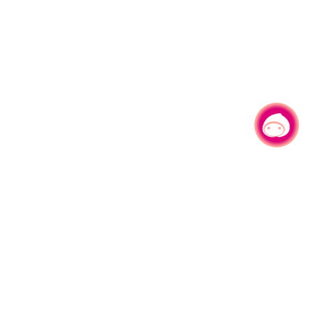
有事问小桃，一起游桃园
|
330206 桃园市桃园区县府路1号
电话：(03)332-2101#6209