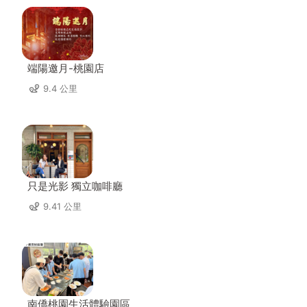
端陽邀月-桃園店
9.4 公里
只是光影 獨立咖啡廳
9.41 公里
南僑桃園生活體驗園區