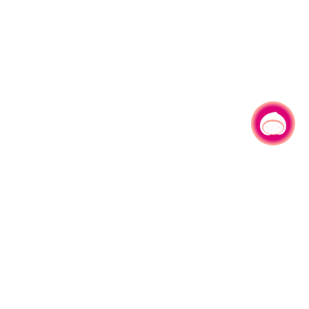
有事问小桃，一起游桃园
330206 桃园市桃园区县府路1号
电话：(03)332-2101#6209