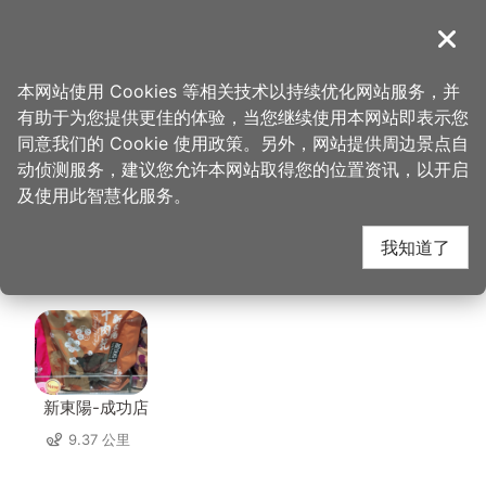
跳
到
導覽
关闭
主
桃园观光导览网
首页
>
想去的地方
>
美食、购物
>
美茶吧mayteabar
要
本网站使用 Cookies 等相关技术以持续优化网站服务，并
内
有助于为您提供更佳的体验，当您继续使用本网站即表示您
容
美茶吧mayteabar 周
同意我们的 Cookie 使用政策。另外，网站提供周边景点自
区
动侦测服务，建议您允许本网站取得您的位置资讯，以开启
块
及使用此智慧化服务。
边店家
我知道了
共有 297 间店家
新東陽-成功店
9.37 公里