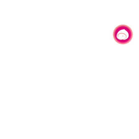
有事问小桃，一起游桃园
|
330206 桃园市桃园区县府路1号
电话：(03)332-2101#6209
服务时间：週一至週五
上午8:00至12:00 下午13:00至17:00