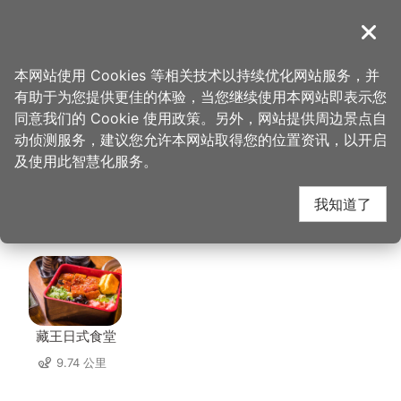
跳
到
導覽
关闭
主
桃园观光导览网
首页
>
想去的地方
>
美食、购物
>
美茶吧mayteabar
要
本网站使用 Cookies 等相关技术以持续优化网站服务，并
内
有助于为您提供更佳的体验，当您继续使用本网站即表示您
容
美茶吧mayteabar 周
同意我们的 Cookie 使用政策。另外，网站提供周边景点自
区
动侦测服务，建议您允许本网站取得您的位置资讯，以开启
块
及使用此智慧化服务。
边店家
我知道了
共有 297 间店家
藏王日式食堂
9.74 公里