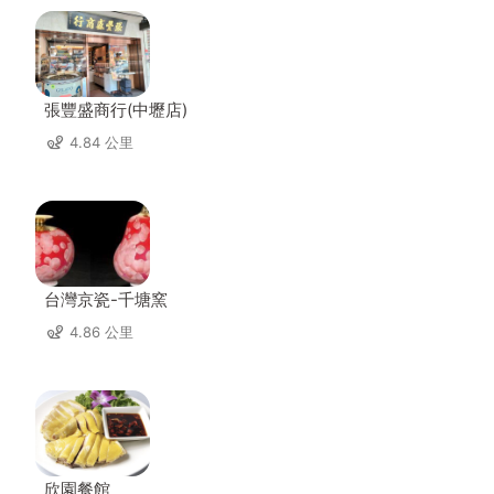
張豐盛商行(中壢店)
4.84 公里
台灣京瓷-千塘窯
4.86 公里
欣園餐館