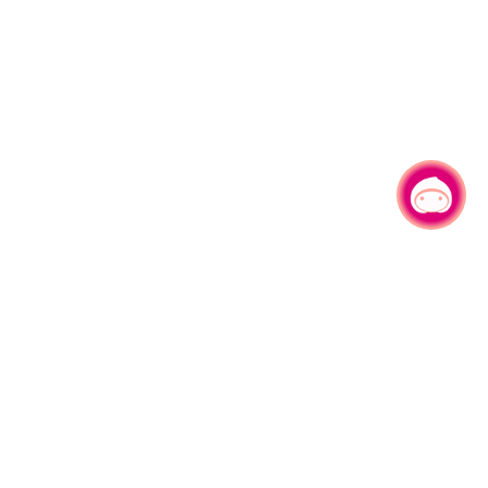
有事问小桃，一起游桃园
330206 桃园市桃园区县府路1号
电话：(03)332-2101#6209