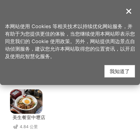
跳
到
導覽
关闭
主
桃园观光导览网
首页
>
想去的地方
>
美食、购物
>
美茶吧mayteabar
要
本网站使用 Cookies 等相关技术以持续优化网站服务，并
内
有助于为您提供更佳的体验，当您继续使用本网站即表示您
容
美茶吧mayteabar 周
同意我们的 Cookie 使用政策。另外，网站提供周边景点自
区
动侦测服务，建议您允许本网站取得您的位置资讯，以开启
块
及使用此智慧化服务。
边店家
我知道了
共有 297 间店家
美生餐室中壢店
4.84 公里