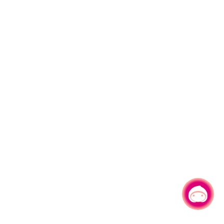
有事问小桃，一起游桃园
|