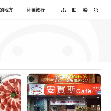
的地方
计画旅行
网站导览
地图导览
language
全文检
繁體中文
English
日本語
한국어
Indonesia
ไทย
Người việt nam