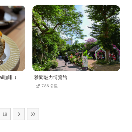
i咖啡 ）
雅聞魅力博覽館
7.86 公里
18