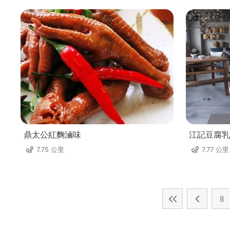
鼎太公紅麴滷味
江記豆腐乳
7.75 公里
7.77 公里
8