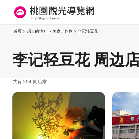
跳
到
主
要
桃园观光导览网
:::
首页
>
想去的地方
>
美食、购物
>
李记轻豆花
内
容
区
李记轻豆花 周边
块
共有 254 间店家