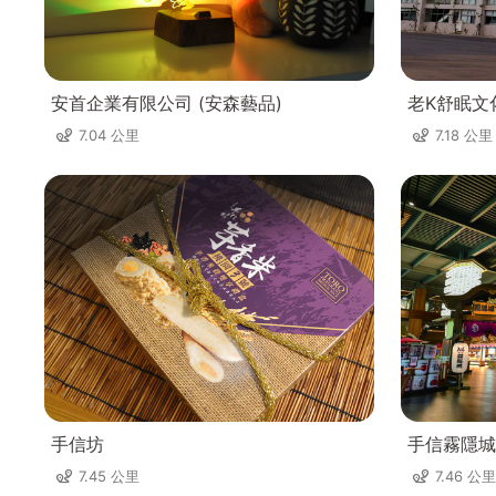
安首企業有限公司 (安森藝品)
老K舒眠文
7.04 公里
7.18 公里
手信坊
手信霧隱城
7.45 公里
7.46 公里