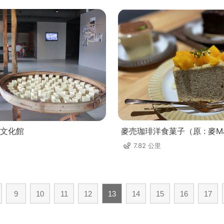
文化館
麥売珈琲洋食菓子（原 : 麥Ma
7.82 公里
9
10
11
12
13
14
15
16
17