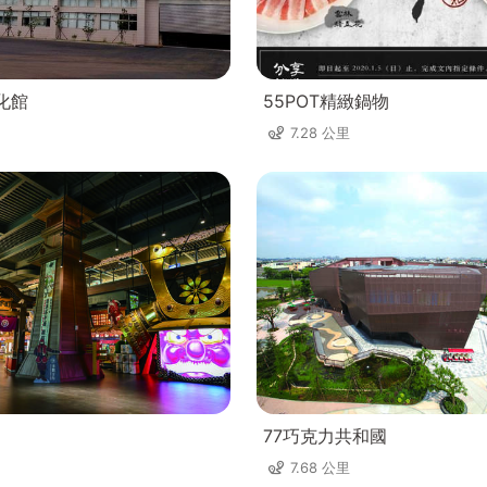
化館
55POT精緻鍋物
7.28 公里
77巧克力共和國
7.68 公里