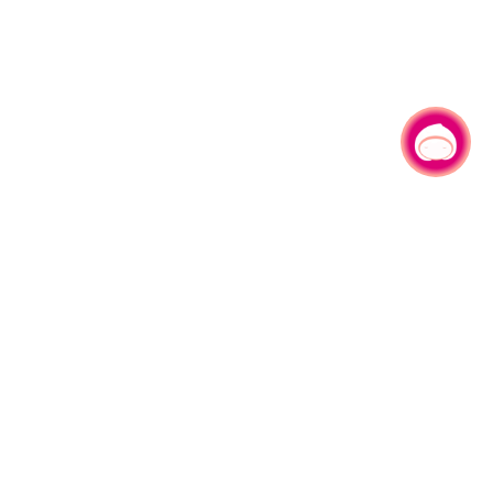
有事问小桃，一起游桃园
330206 桃园市桃园区县府路1号
电话：(03)332-2101#6209
服务时间：週一至週五
上午8:00至12:00 下午13:00至17:00