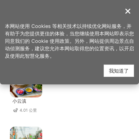
跳
到
導覽
关闭
主
桃园观光导览网
首页
>
想去的地方
>
美食、购物
>
李记轻豆花
要
本网站使用 Cookies 等相关技术以持续优化网站服务，并
内
有助于为您提供更佳的体验，当您继续使用本网站即表示您
容
同意我们的 Cookie 使用政策。另外，网站提供周边景点自
李记轻豆花 周边店家
区
动侦测服务，建议您允许本网站取得您的位置资讯，以开启
块
及使用此智慧化服务。
共有 254 间店家
我知道了
小云滇
4.01 公里