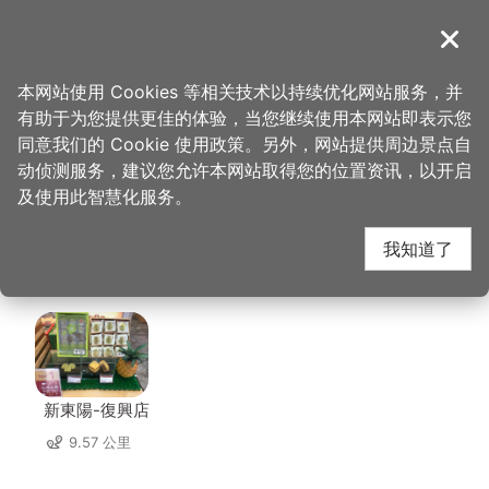
跳
到
導覽
关闭
主
桃园观光导览网
首页
>
想去的地方
>
美食、购物
>
达令大林 创意冰品
要
本网站使用 Cookies 等相关技术以持续优化网站服务，并
内
有助于为您提供更佳的体验，当您继续使用本网站即表示您
容
达令大林 创意冰品 周
同意我们的 Cookie 使用政策。另外，网站提供周边景点自
区
动侦测服务，建议您允许本网站取得您的位置资讯，以开启
块
及使用此智慧化服务。
边店家
我知道了
共有 293 间店家
新東陽-復興店
9.57 公里