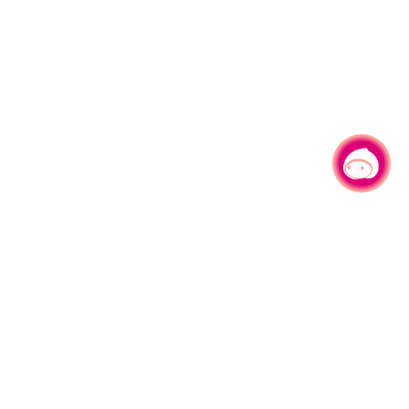
有事问小桃，一起游桃园
|
330206 桃园市桃园区县府路1号
电话：(03)332-2101#6209