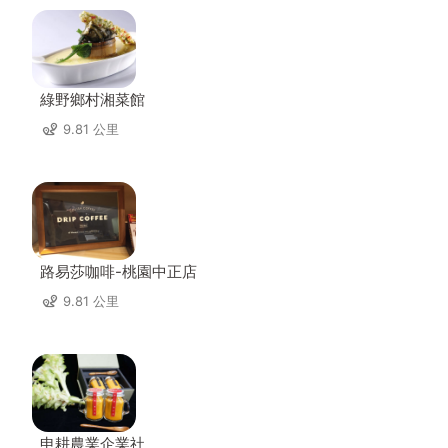
綠野鄉村湘菜館
9.81 公里
路易莎咖啡-桃園中正店
9.81 公里
申耕農業企業社