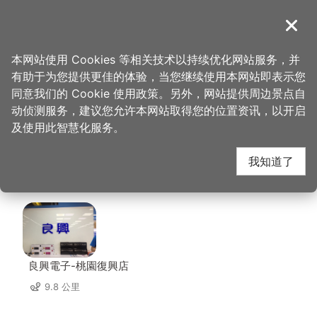
跳
到
導覽
关闭
主
桃园观光导览网
首页
>
想去的地方
>
美食、购物
>
达令大林 创意冰品
要
本网站使用 Cookies 等相关技术以持续优化网站服务，并
内
有助于为您提供更佳的体验，当您继续使用本网站即表示您
容
达令大林 创意冰品 周
同意我们的 Cookie 使用政策。另外，网站提供周边景点自
区
动侦测服务，建议您允许本网站取得您的位置资讯，以开启
块
及使用此智慧化服务。
边店家
我知道了
共有 293 间店家
良興電子-桃園復興店
9.8 公里