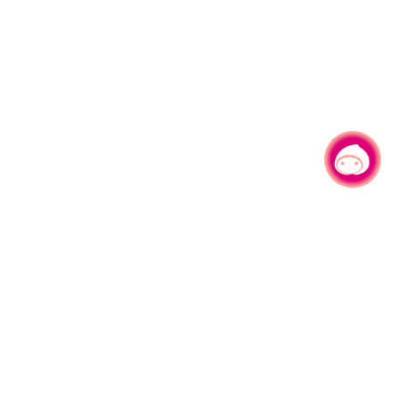
有事问小桃，一起游桃园
330206 桃园市桃园区县府路1号
电话：(03)332-2101#6209