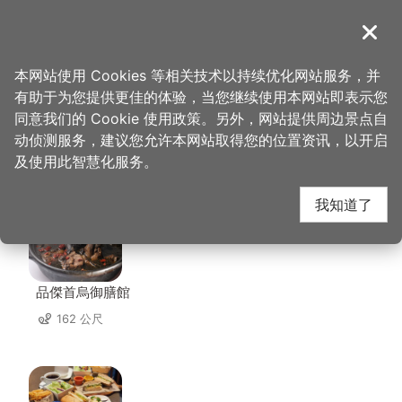
跳
到
導覽
关闭
主
桃园观光导览网
首页
>
想去的地方
>
美食、购物
>
藏王极上锅物
要
本网站使用 Cookies 等相关技术以持续优化网站服务，并
内
有助于为您提供更佳的体验，当您继续使用本网站即表示您
容
同意我们的 Cookie 使用政策。另外，网站提供周边景点自
藏王极上锅物 周边店家
区
动侦测服务，建议您允许本网站取得您的位置资讯，以开启
块
及使用此智慧化服务。
共有 268 间店家
我知道了
品傑首烏御膳館
162 公尺