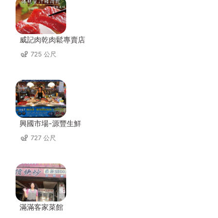
威記肉乾肉鬆專賣店
725 公尺
興國市場-源豐生鮮
727 公尺
滿滿客家菜館