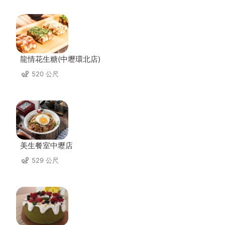
龍情花生糖(中壢環北店)
520 公尺
美生餐室中壢店
529 公尺