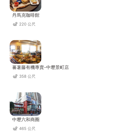
丹馬克咖啡館
220 公尺
蕃薯藤有機專賣-中壢景町店
358 公尺
中壢六和商圈
465 公尺