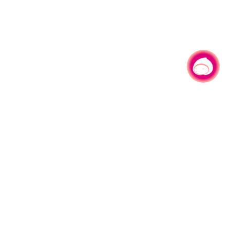
有事问小桃，一起游桃园
|
330206 桃园市桃园区县府路1号
电话：(03)332-2101#6209
服务时间：週一至週五
上午8:00至12:00 下午13:00至17:00