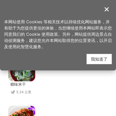
跳
到
導覽
关闭
主
桃园观光导览网
首页
>
想去的地方
>
美食、购物
>
藏王极上锅物
要
本网站使用 Cookies 等相关技术以持续优化网站服务，并
内
有助于为您提供更佳的体验，当您继续使用本网站即表示您
容
同意我们的 Cookie 使用政策。另外，网站提供周边景点自
藏王极上锅物 周边店家
区
动侦测服务，建议您允许本网站取得您的位置资讯，以开启
块
及使用此智慧化服务。
共有 268 间店家
我知道了
鄉味米干
5.24 公里