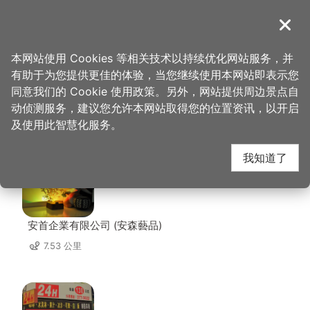
跳
到
導覽
关闭
主
桃园观光导览网
首页
>
想去的地方
>
美食、购物
>
藏王极上锅物
要
本网站使用 Cookies 等相关技术以持续优化网站服务，并
内
有助于为您提供更佳的体验，当您继续使用本网站即表示您
容
同意我们的 Cookie 使用政策。另外，网站提供周边景点自
藏王极上锅物 周边店家
区
动侦测服务，建议您允许本网站取得您的位置资讯，以开启
块
及使用此智慧化服务。
共有 268 间店家
我知道了
安首企業有限公司 (安森藝品)
7.53 公里