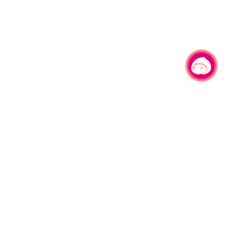
有事问小桃，一起游桃园
|
330206 桃园市桃园区县府路1号
电话：(03)332-2101#6209
服务时间：週一至週五
上午8:00至12:00 下午13:00至17:00