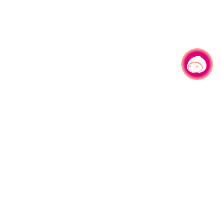
有事问小桃，一起游桃园
|
330206 桃园市桃园区县府路1号
电话：(03)332-2101#6209
服务时间：週一至週五
上午8:00至12:00 下午13:00至17:00