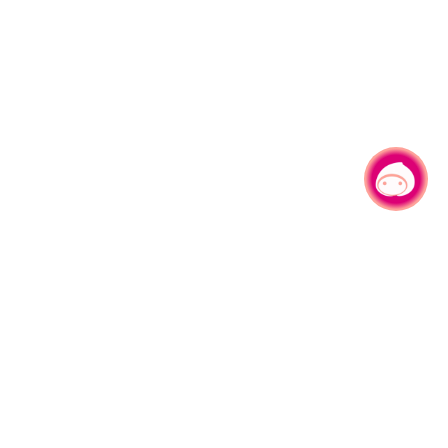
有事问小桃，一起游桃园
330206 桃园市桃园区县府路1号
电话：(03)332-2101#6209