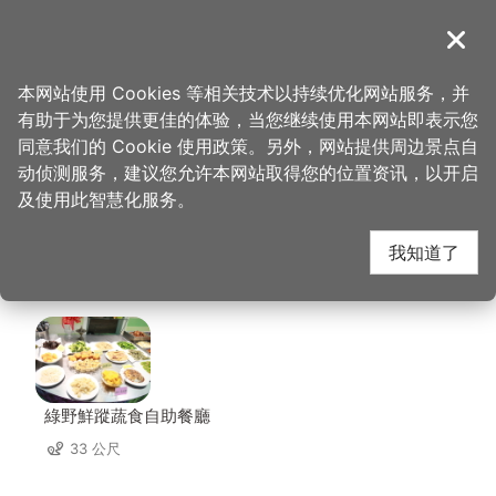
跳
到
導覽
关闭
主
桃园观光导览网
首页
>
想去的地方
>
美食、购物
>
GrayRoom 灰房间｜画画咖啡厅
要
本网站使用 Cookies 等相关技术以持续优化网站服务，并
内
有助于为您提供更佳的体验，当您继续使用本网站即表示您
容
GrayRoom 灰房间｜画
同意我们的 Cookie 使用政策。另外，网站提供周边景点自
区
动侦测服务，建议您允许本网站取得您的位置资讯，以开启
块
及使用此智慧化服务。
画咖啡厅 周边店家
我知道了
共有 311 间店家
綠野鮮蹤蔬食自助餐廳
33 公尺