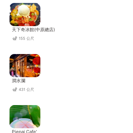
天下奇冰館(中原總店)
155 公尺
澗水瀾
431 公尺
Piepai Cafe'