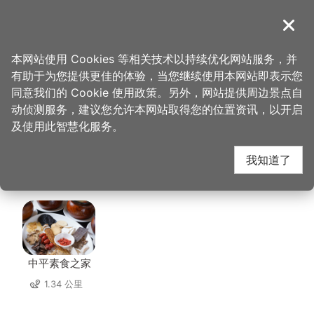
跳
到
導覽
关闭
主
桃园观光导览网
首页
>
想去的地方
>
美食、购物
>
GrayRoom 灰房间｜画画咖啡厅
要
本网站使用 Cookies 等相关技术以持续优化网站服务，并
内
有助于为您提供更佳的体验，当您继续使用本网站即表示您
容
GrayRoom 灰房间｜画
同意我们的 Cookie 使用政策。另外，网站提供周边景点自
区
动侦测服务，建议您允许本网站取得您的位置资讯，以开启
块
及使用此智慧化服务。
画咖啡厅 周边店家
我知道了
共有 311 间店家
中平素食之家
1.34 公里