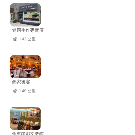
健康手作專賣店
1.43 公里
錦家御宴
1.49 公里
金車咖啡文教館