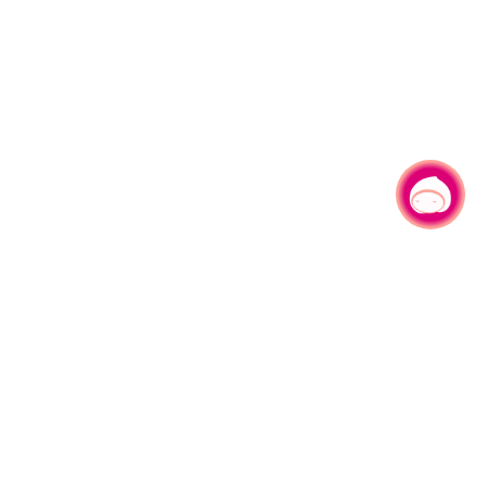
有事问小桃，一起游桃园
|
330206 桃园市桃园区县府路1号
电话：(03)332-2101#6209