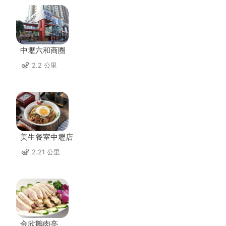
中壢六和商圈
2.2 公里
美生餐室中壢店
2.21 公里
金欣鵝肉亭