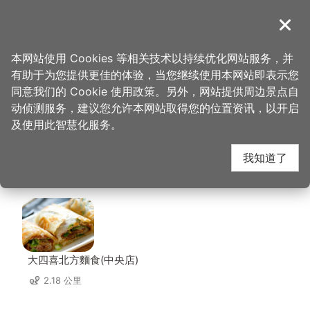
跳
到
導覽
关闭
主
桃园观光导览网
首页
>
想去的地方
>
美食、购物
>
复兴航栈-平镇文化公园店
要
本网站使用 Cookies 等相关技术以持续优化网站服务，并
内
有助于为您提供更佳的体验，当您继续使用本网站即表示您
容
复兴航栈-平镇文化公
同意我们的 Cookie 使用政策。另外，网站提供周边景点自
区
动侦测服务，建议您允许本网站取得您的位置资讯，以开启
块
及使用此智慧化服务。
园店 周边店家
我知道了
共有 216 间店家
大四喜北方麵食(中央店)
2.18 公里