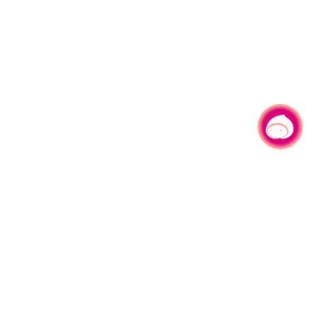
有事问小桃，一起游桃园
|
330206 桃园市桃园区县府路1号
电话：(03)332-2101#6209