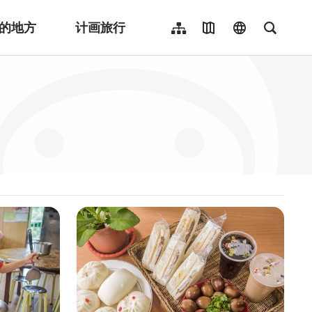
的地方
计画旅行
网站导览
地图导览
language
全文检
繁體中文
English
日本語
한국어
Indonesia
ไทย
Người việt nam