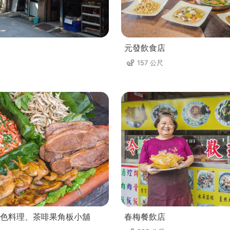
元發飲食店
157 公尺
色料理、茶啡果角板小舖
春梅餐飲店