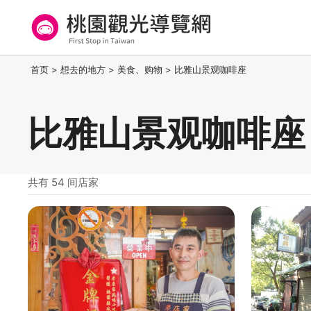
跳
到
主
要
桃园观光导览网
:::
首页
>
想去的地方
>
美食、购物
>
比雅山景观咖啡座
内
容
区
比雅山景观咖啡座
块
共有 54 间店家