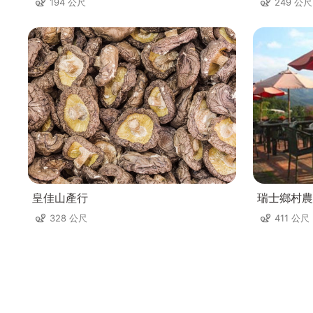
194 公尺
249 公尺
皇佳山產行
瑞士鄉村農
328 公尺
411 公尺