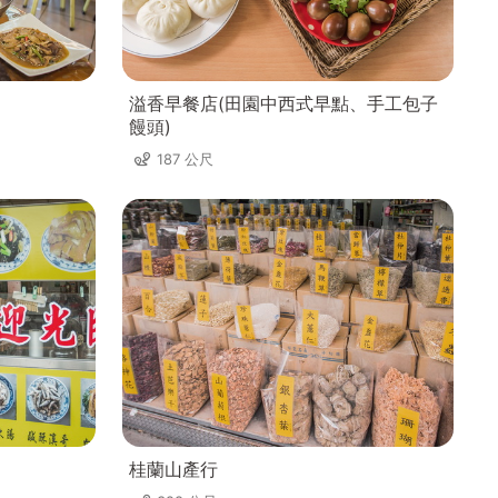
溢香早餐店(田園中西式早點、手工包子
饅頭)
187 公尺
桂蘭山產行