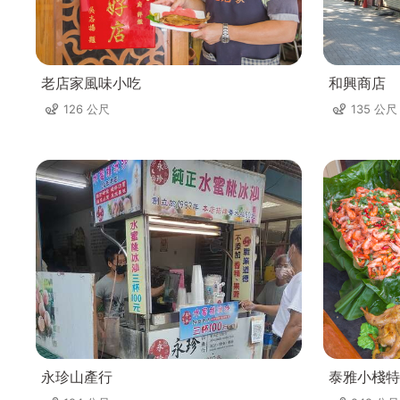
老店家風味小吃
和興商店
126 公尺
135 公尺
永珍山產行
泰雅小棧特