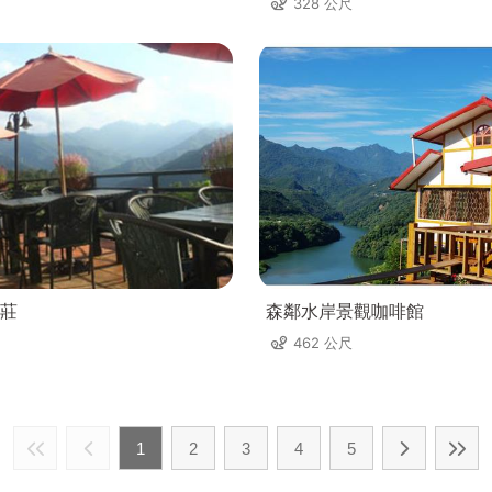
328 公尺
莊
森鄰水岸景觀咖啡館
462 公尺
1
2
3
4
5