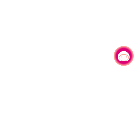
有事问小桃，一起游桃园
330206 桃园市桃园区县府路1号
电话：(03)332-2101#6209