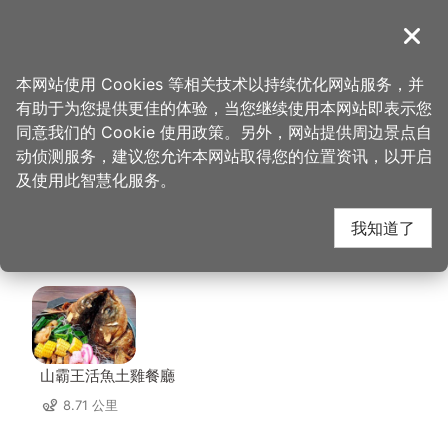
跳
到
導覽
关闭
主
桃园观光导览网
首页
>
想去的地方
>
美食、购物
>
比雅山景观咖啡座
要
本网站使用 Cookies 等相关技术以持续优化网站服务，并
内
有助于为您提供更佳的体验，当您继续使用本网站即表示您
容
比雅山景观咖啡座 周边
同意我们的 Cookie 使用政策。另外，网站提供周边景点自
区
动侦测服务，建议您允许本网站取得您的位置资讯，以开启
块
及使用此智慧化服务。
店家
我知道了
共有 54 间店家
山霸王活魚土雞餐廳
8.71 公里