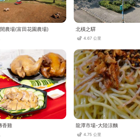
閒農場(富田花園農場)
北橫之驛
里
4.67 公里
傳香雞
龍潭市場-大陸涼麵
里
4.75 公里