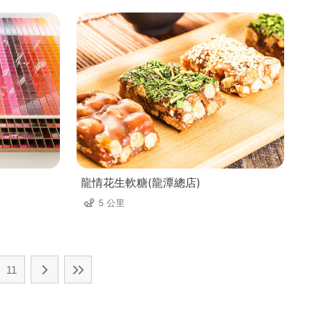
龍情花生軟糖(龍潭總店)
5 公里
11