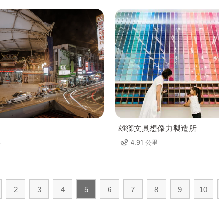
雄獅文具想像力製造所
里
4.91 公里
2
3
4
5
6
7
8
9
10