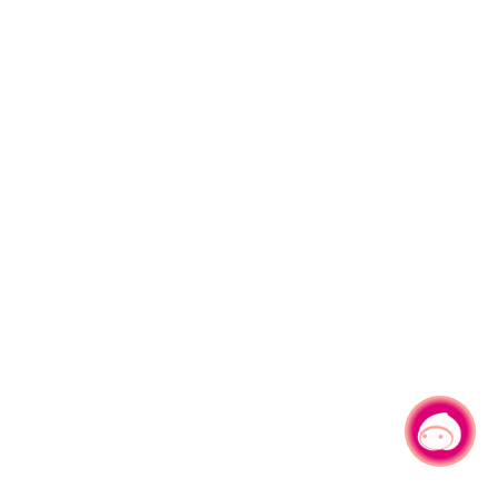
有事问小桃，一起游桃园
|