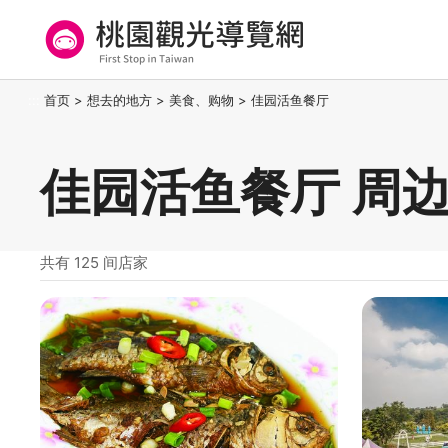
跳
到
主
要
桃园观光导览网
:::
首页
>
想去的地方
>
美食、购物
>
佳园活鱼餐厅
内
容
区
佳园活鱼餐厅 周
块
共有 125 间店家