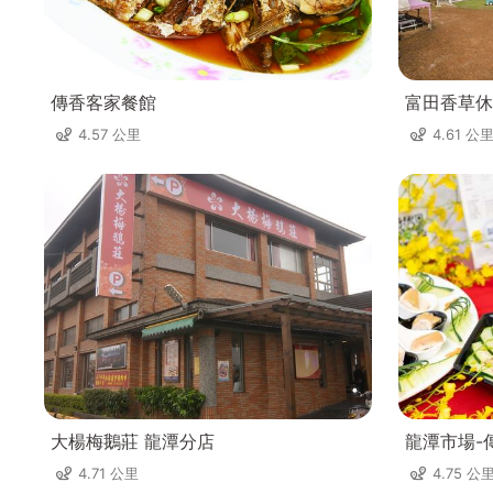
傳香客家餐館
富田香草休
4.57 公里
4.61 公
大楊梅鵝莊 龍潭分店
龍潭市場-
4.71 公里
4.75 公