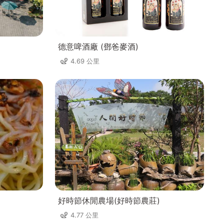
德意啤酒廠 (鄧爸麥酒)
4.69 公里
好時節休閒農場(好時節農莊)
4.77 公里