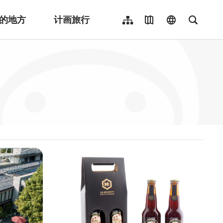
的地方
计画旅行
网站导览
地图导览
language
全文检
繁體中文
English
日本語
한국어
Indonesia
ไทย
Người việt nam