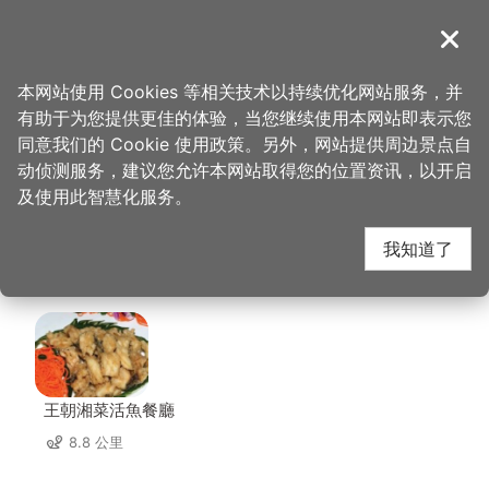
跳
到
導覽
关闭
主
桃园观光导览网
首页
>
想去的地方
>
美食、购物
>
豆麦私房菜(阿义农庄)
要
本网站使用 Cookies 等相关技术以持续优化网站服务，并
内
有助于为您提供更佳的体验，当您继续使用本网站即表示您
容
豆麦私房菜(阿义农庄)
同意我们的 Cookie 使用政策。另外，网站提供周边景点自
区
动侦测服务，建议您允许本网站取得您的位置资讯，以开启
块
及使用此智慧化服务。
周边店家
我知道了
共有 120 间店家
王朝湘菜活魚餐廳
8.8 公里