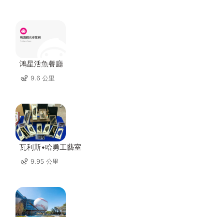
鴻星活魚餐廳
9.6 公里
瓦利斯•哈勇工藝室
9.95 公里