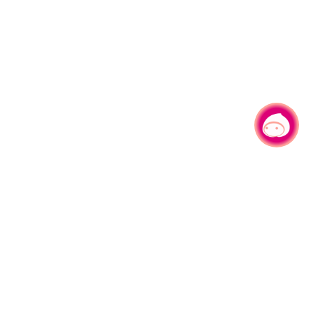
有事问小桃，一起游桃园
330206 桃园市桃园区县府路1号
电话：(03)332-2101#6209