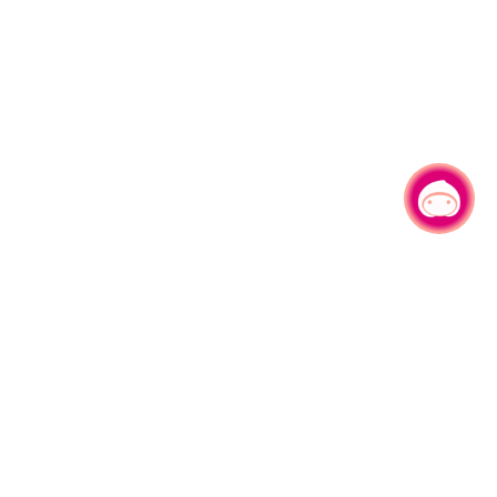
有事问小桃，一起游桃园
|
330206 桃园市桃园区县府路1号
电话：(03)332-2101#6209