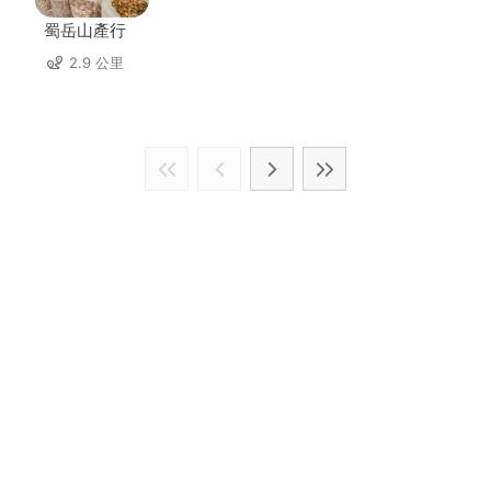
蜀岳山產行
2.9 公里