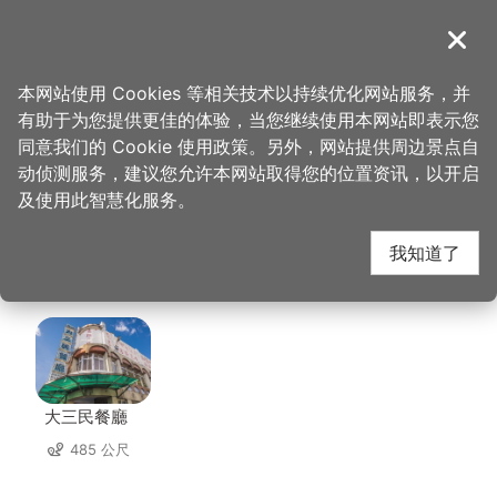
跳
到
導覽
关闭
主
桃园观光导览网
首页
>
想去的地方
>
美食、购物
>
豆麦私房菜(阿义农庄)
要
本网站使用 Cookies 等相关技术以持续优化网站服务，并
内
有助于为您提供更佳的体验，当您继续使用本网站即表示您
容
豆麦私房菜(阿义农庄)
同意我们的 Cookie 使用政策。另外，网站提供周边景点自
区
动侦测服务，建议您允许本网站取得您的位置资讯，以开启
块
及使用此智慧化服务。
周边店家
我知道了
共有 120 间店家
大三民餐廳
485 公尺