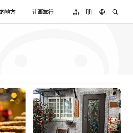
的地方
计画旅行
网站导览
地图导览
language
全文检
繁體中文
English
日本語
한국어
Indonesia
ไทย
Người việt nam