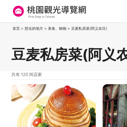
跳
到
主
要
桃园观光导览网
:::
首页
>
想去的地方
>
美食、购物
>
豆麦私房菜(阿义农庄)
内
容
区
豆麦私房菜(阿义农
块
共有 120 间店家