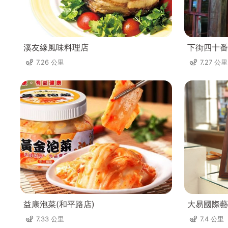
溪友緣風味料理店
下街四十番
7.26 公里
7.27 公里
益康泡菜(和平路店)
大易國際藝
7.33 公里
7.4 公里