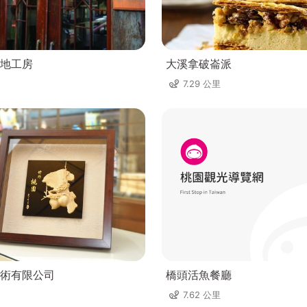
地工房
大溪拿破崙派
7.29 公里
術有限公司
橋頭活魚餐廳
7.62 公里