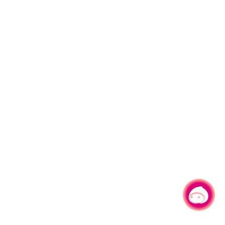
有事问小桃，一起游桃园
|