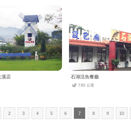
大溪店
石湖活魚餐廳
7.95 公里
2
3
4
5
6
7
8
9
10