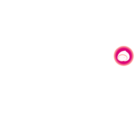
有事问小桃，一起游桃园
|
330206 桃园市桃园区县府路1号
电话：(03)332-2101#6209