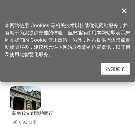
跳
到
導覽
关闭
主
桃园观光导览网
首页
>
想去的地方
>
美食、购物
>
豆麦私房菜(阿义农庄)
要
本网站使用 Cookies 等相关技术以持续优化网站服务，并
内
有助于为您提供更佳的体验，当您继续使用本网站即表示您
容
豆麦私房菜(阿义农庄)
同意我们的 Cookie 使用政策。另外，网站提供周边景点自
区
动侦测服务，建议您允许本网站取得您的位置资讯，以开启
块
及使用此智慧化服务。
周边店家
我知道了
共有 120 间店家
新南12文創實驗商行
6.92 公里