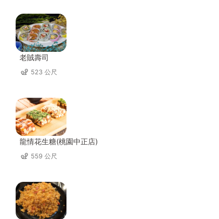
老賊壽司
523 公尺
龍情花生糖(桃園中正店)
559 公尺