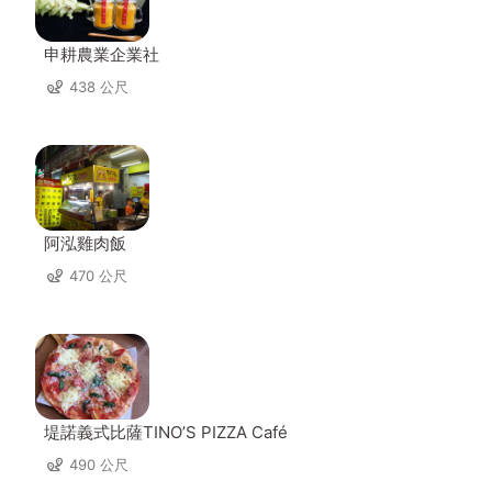
申耕農業企業社
438 公尺
阿泓雞肉飯
470 公尺
堤諾義式比薩TINO’S PIZZA Café
490 公尺