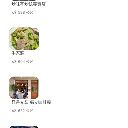
炒味亭炒飯專賣店
598 公尺
牛家莊
604 公尺
只是光影 獨立咖啡廳
632 公尺