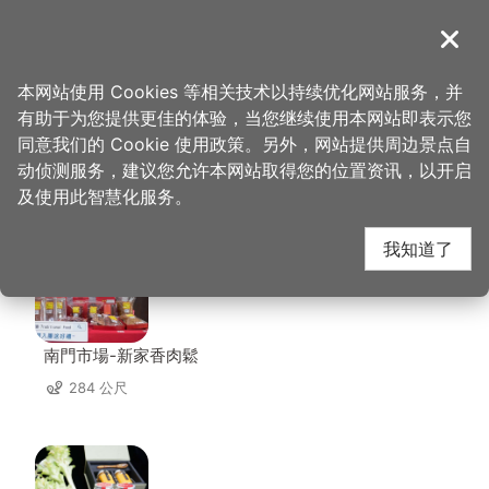
跳
到
導覽
关闭
主
桃园观光导览网
首页
>
想去的地方
>
美食、购物
>
美香饮食
要
本网站使用 Cookies 等相关技术以持续优化网站服务，并
内
有助于为您提供更佳的体验，当您继续使用本网站即表示您
容
同意我们的 Cookie 使用政策。另外，网站提供周边景点自
美香饮食 周边店家
区
动侦测服务，建议您允许本网站取得您的位置资讯，以开启
块
及使用此智慧化服务。
共有 260 间店家
我知道了
南門市場-新家香肉鬆
284 公尺