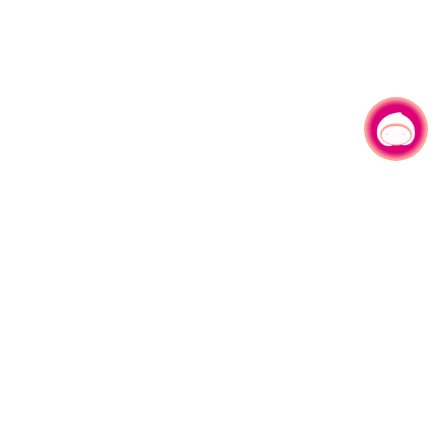
有事问小桃，一起游桃园
330206 桃园市桃园区县府路1号
电话：(03)332-2101#6209
服务时间：週一至週五
上午8:00至12:00 下午13:00至17:00