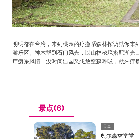
明明都在台湾，来到桃园的疗癒系森林探访就像来
游乐区、神木群到石门风光，以山林秘境搭配湖光
疗癒系风情，没时间出国又想放空森呼吸，就来疗
景点(6)
景点
奥尔森林学堂