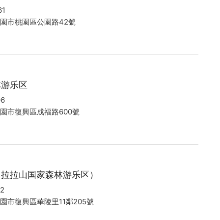
61
桃園市桃園區公園路42號
林游乐区
06
桃園市復興區成福路600號
（拉拉山国家森林游乐区）
42
桃園市復興區華陵里11鄰205號