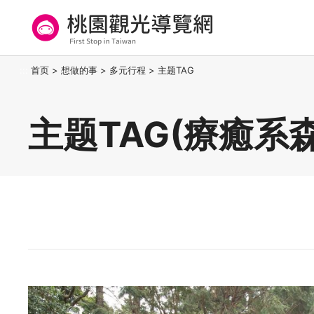
跳
到
主
要
桃园观光导览网
:::
首页
>
想做的事
>
多元行程
>
主题TAG
内
容
区
主题TAG(療癒系
块