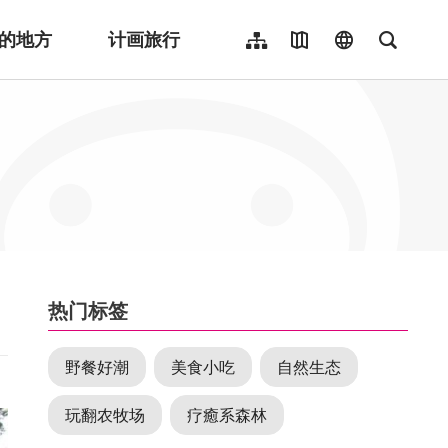
的地方
计画旅行
网站导览
地图导览
language
全文检
繁體中文
English
日本語
한국어
Indonesia
ไทย
Người việt nam
:::
热门标签
野餐好潮
美食小吃
自然生态
玩翻农牧场
疗癒系森林