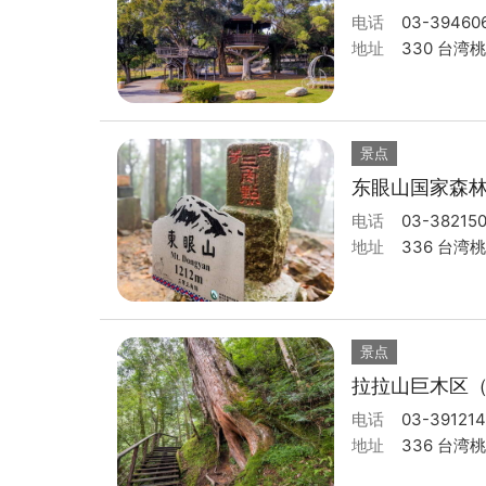
电话
03-39460
地址
330 台湾
景点
东眼山国家森
电话
03-38215
地址
336 台湾
景点
拉拉山巨木区
电话
03-39121
地址
336 台湾