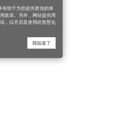
，并有助于为您提供更佳的体
 使用政策。另外，网站提供周
讯，以开启及使用此智慧化
我知道了
在这里找到我们
330206 桃园市桃
电话：(03)332-210
游桃园
Instagram
服务时间：週一至