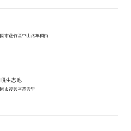
湾桃園市蘆竹區中山路羊稠街
嘎嘎生态池
湾桃園市復興區霞雲里