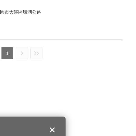
湾桃園市大溪區環湖公路
1
关闭