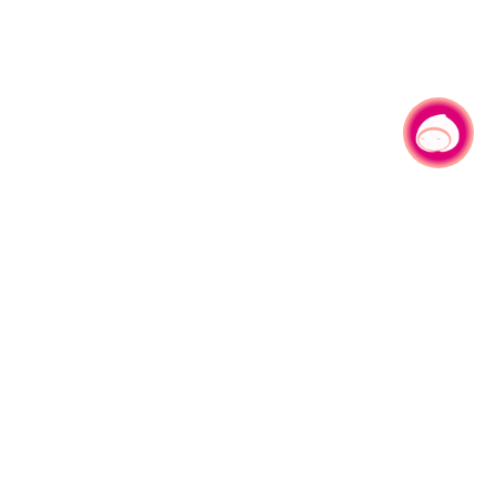
有事问小桃，一起游桃园
园区县府路1号
网站导览
1#6209
资讯安全政策
週五
隐私权政策