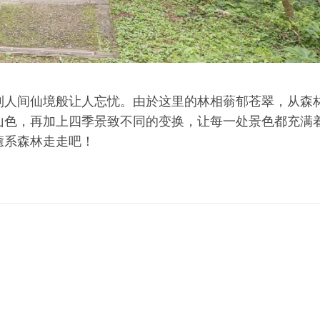
到人间仙境般让人忘忧。由於这里的林相蓊郁苍翠，从森
山色，再加上四季景致不同的变换，让每一处景色都充满
癒系森林走走吧！