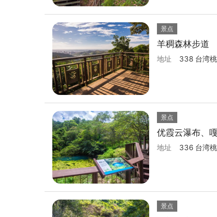
景点
羊稠森林步道
地址
338 台
景点
优霞云瀑布、
地址
336 台
景点