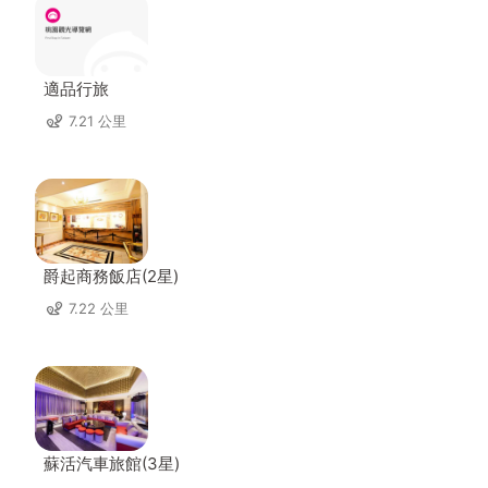
適品行旅
7.21 公里
爵起商務飯店(2星)
7.22 公里
蘇活汽車旅館(3星)