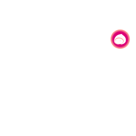
有事问小桃，一起游桃园
|
330206 桃园市桃园区县府路1号
电话：(03)332-2101#6209
服务时间：週一至週五
上午8:00至12:00 下午13:00至17:00