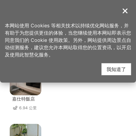
跳
到
導覽
关闭
主
桃园观光导览网
首页
>
想去的地方
>
养乐多工厂
要
本网站使用 Cookies 等相关技术以持续优化网站服务，并
内
有助于为您提供更佳的体验，当您继续使用本网站即表示您
容
同意我们的 Cookie 使用政策。另外，网站提供周边景点自
养乐多工厂 周边住宿
区
动侦测服务，建议您允许本网站取得您的位置资讯，以开启
块
及使用此智慧化服务。
共有 129 间店家
我知道了
嘉仕特飯店
6.94 公里