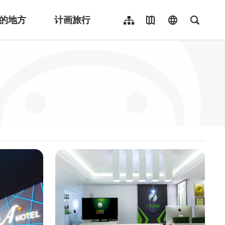
的地方
计画旅行
网站导览
地图导览
language
全文检
繁體中文
English
日本語
한국어
Indonesia
ไทย
Người việt nam