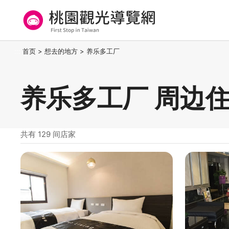
跳
到
主
要
桃园观光导览网
:::
首页
>
想去的地方
>
养乐多工厂
内
容
区
养乐多工厂 周边
块
共有 129 间店家