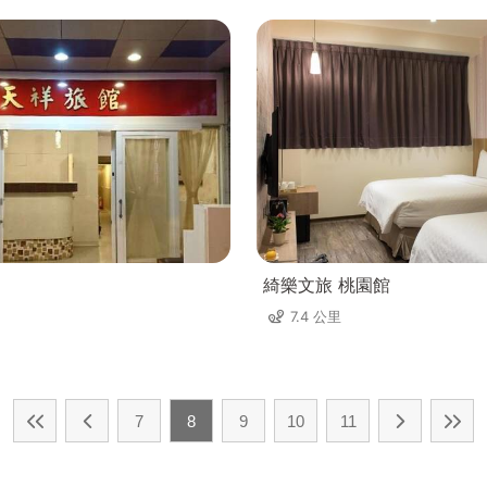
綺樂文旅 桃園館
7.4 公里
7
8
9
10
11