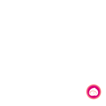
有事问小桃，一起游桃园
|