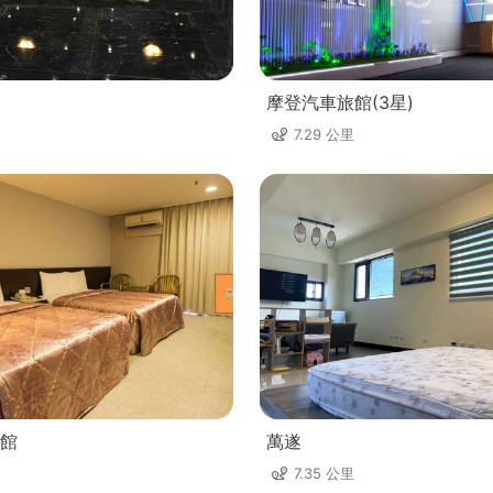
摩登汽車旅館(3星)
7.29 公里
館
萬遂
7.35 公里