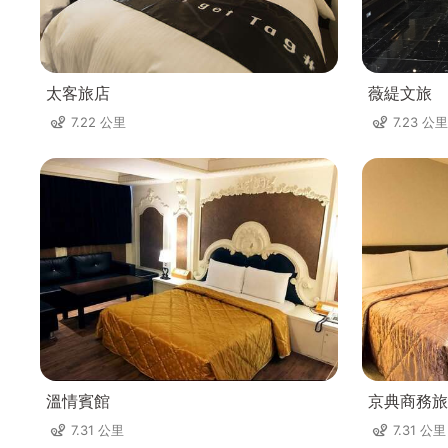
太客旅店
薇緹文旅
7.22 公里
7.23 公里
溫情賓館
京典商務旅
7.31 公里
7.31 公里