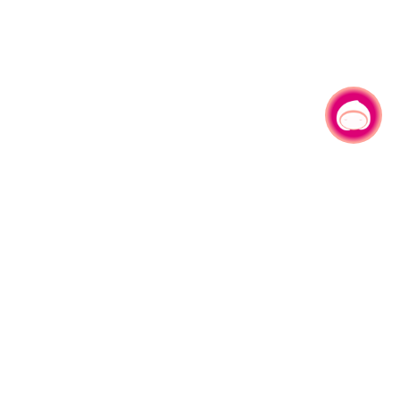
有事问小桃，一起游桃园
330206 桃园市桃园区县府路1号
电话：(03)332-2101#6209
服务时间：週一至週五
上午8:00至12:00 下午13:00至17:00