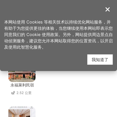
跳
到
導覽
关闭
主
桃园观光导览网
首页
>
想去的地方
>
大溪普济堂
要
本网站使用 Cookies 等相关技术以持续优化网站服务，并
内
有助于为您提供更佳的体验，当您继续使用本网站即表示您
容
同意我们的 Cookie 使用政策。另外，网站提供周边景点自
大溪普济堂 周边住宿
区
动侦测服务，建议您允许本网站取得您的位置资讯，以开启
块
及使用此智慧化服务。
共有 86 间店家
我知道了
永福萊利民宿
2.52 公里