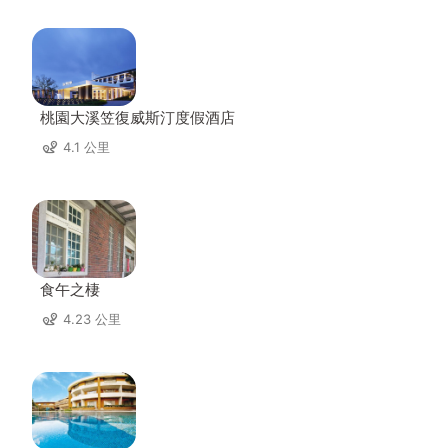
桃園大溪笠復威斯汀度假酒店
4.1 公里
食午之棲
4.23 公里