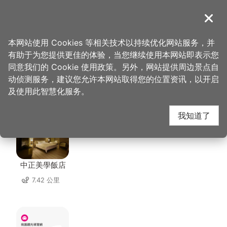
跳
到
導覽
关闭
主
桃园观光导览网
首页
>
想去的地方
>
大溪普济堂
要
本网站使用 Cookies 等相关技术以持续优化网站服务，并
内
有助于为您提供更佳的体验，当您继续使用本网站即表示您
容
同意我们的 Cookie 使用政策。另外，网站提供周边景点自
大溪普济堂 周边住宿
区
动侦测服务，建议您允许本网站取得您的位置资讯，以开启
块
及使用此智慧化服务。
共有 86 间店家
我知道了
中正美學飯店
7.42 公里