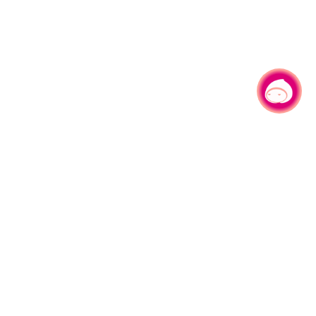
有事问小桃，一起游桃园
330206 桃园市桃园区县府路1号
电话：(03)332-2101#6209
服务时间：週一至週五
上午8:00至12:00 下午13:00至17:00