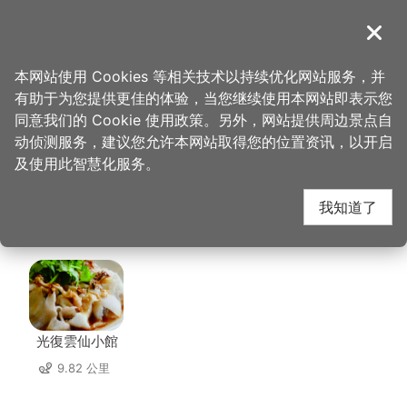
跳
到
導覽
关闭
主
桃园观光导览网
首页
>
想去的地方
>
三坑自然生态公园
要
本网站使用 Cookies 等相关技术以持续优化网站服务，并
内
有助于为您提供更佳的体验，当您继续使用本网站即表示您
容
三坑自然生态公园 周边
同意我们的 Cookie 使用政策。另外，网站提供周边景点自
区
动侦测服务，建议您允许本网站取得您的位置资讯，以开启
块
及使用此智慧化服务。
店家
我知道了
共有 167 间店家
光復雲仙小館
9.82 公里