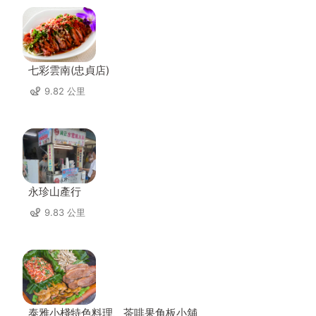
七彩雲南(忠貞店)
9.82 公里
永珍山產行
9.83 公里
泰雅小棧特色料理、茶啡果角板小舖