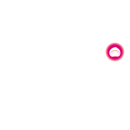
有事问小桃，一起游桃园
330206 桃园市桃园区县府路1号
电话：(03)332-2101#6209