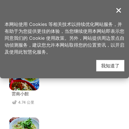
跳
到
導覽
关闭
主
桃园观光导览网
首页
>
想去的地方
>
中坜六和商圈
要
本网站使用 Cookies 等相关技术以持续优化网站服务，并
内
有助于为您提供更佳的体验，当您继续使用本网站即表示您
容
同意我们的 Cookie 使用政策。另外，网站提供周边景点自
中坜六和商圈 周边店家
区
动侦测服务，建议您允许本网站取得您的位置资讯，以开启
块
及使用此智慧化服务。
共有 263 间店家
我知道了
雲南小館
4.74 公里