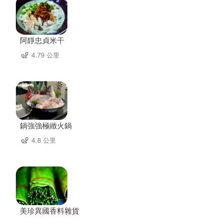
阿靜忠貞米干
4.79 公里
鍋強強極緻火鍋
4.8 公里
美珍異國香料雜貨