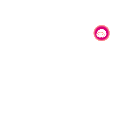
有事问小桃，一起游桃园
|
330206 桃园市桃园区县府路1号
电话：(03)332-2101#6209
服务时间：週一至週五
上午8:00至12:00 下午13:00至17:00