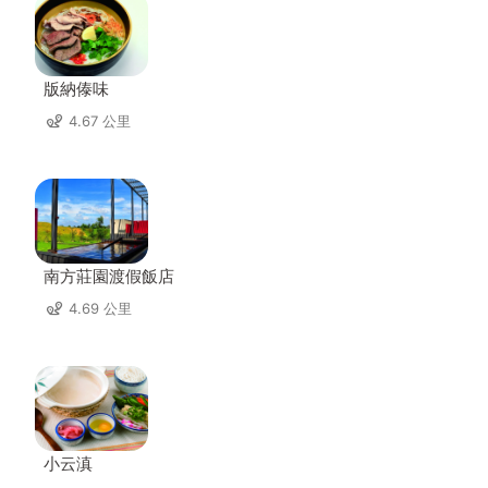
版納傣味
4.67 公里
南方莊園渡假飯店
4.69 公里
小云滇