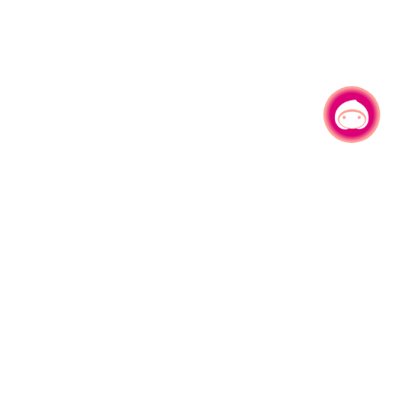
有事问小桃，一起游桃园
|
330206 桃园市桃园区县府路1号
电话：(03)332-2101#6209
服务时间：週一至週五
上午8:00至12:00 下午13:00至17:00