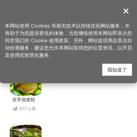
跳
到
導覽
关闭
主
桃园观光导览网
首页
>
想去的地方
>
中坜六和商圈
要
本网站使用 Cookies 等相关技术以持续优化网站服务，并
内
有助于为您提供更佳的体验，当您继续使用本网站即表示您
容
同意我们的 Cookie 使用政策。另外，网站提供周边景点自
中坜六和商圈 周边店家
区
动侦测服务，建议您允许本网站取得您的位置资讯，以开启
块
及使用此智慧化服务。
共有 263 间店家
我知道了
皇帝嶺會館
4.17 公里