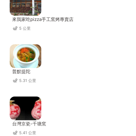
來我家吃pizza手工窯烤專賣店
5 公里
普默提陀
5.31 公里
台灣京瓷-千塘窯
5.41 公里