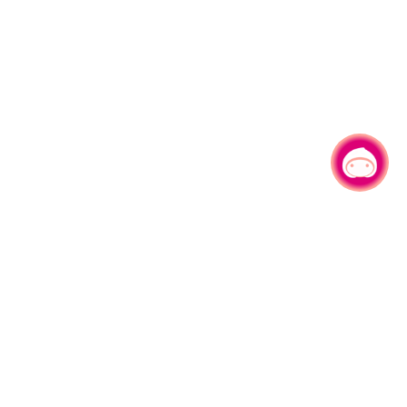
有事问小桃，一起游桃园
|
330206 桃园市桃园区县府路1号
电话：(03)332-2101#6209