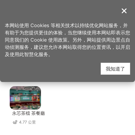
跳
到
導覽
关闭
主
桃园观光导览网
首页
>
想去的地方
>
马祖新村眷村文创园区
要
本网站使用 Cookies 等相关技术以持续优化网站服务，并
内
有助于为您提供更佳的体验，当您继续使用本网站即表示您
容
马祖新村眷村文创园区
同意我们的 Cookie 使用政策。另外，网站提供周边景点自
区
动侦测服务，建议您允许本网站取得您的位置资讯，以开启
块
及使用此智慧化服务。
周边店家
我知道了
共有 293 间店家
永芯茶檔 茶餐廳
4.77 公里