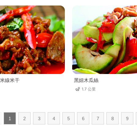
米線米干
黑妞木瓜絲
1.7 公里
1
2
3
4
5
6
7
8
9