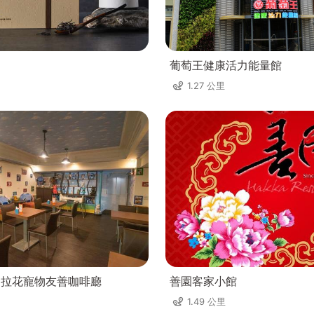
葡萄王健康活力能量館
1.27 公里
ee不拉花寵物友善咖啡廳
善園客家小館
1.49 公里