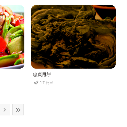
忠貞甩餅
1.7 公里