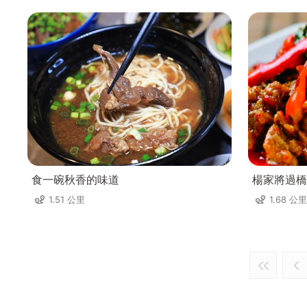
食一碗秋香的味道
楊家將過橋
1.51 公里
1.68 公里