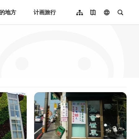
的地方
计画旅行
网站导览
地图导览
language
全文检
繁體中文
English
日本語
한국어
Indonesia
ไทย
Người việt nam