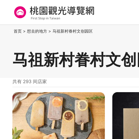
跳
到
主
要
桃园观光导览网
:::
首页
>
想去的地方
>
马祖新村眷村文创园区
内
容
区
马祖新村眷村文创
块
共有 293 间店家