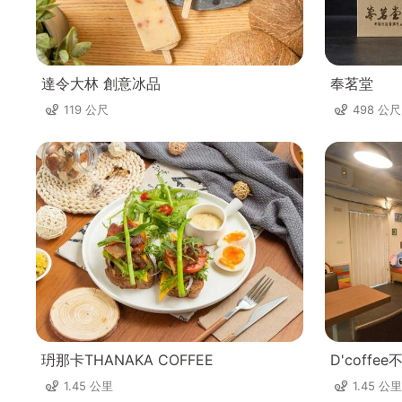
達令大林 創意冰品
奉茗堂
119 公尺
498 公尺
玬那卡THANAKA COFFEE
D'coff
1.45 公里
1.45 公里