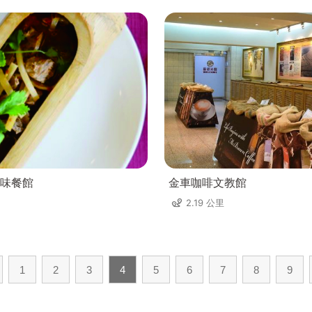
味餐館
金車咖啡文教館
2.19 公里
1
2
3
4
5
6
7
8
9