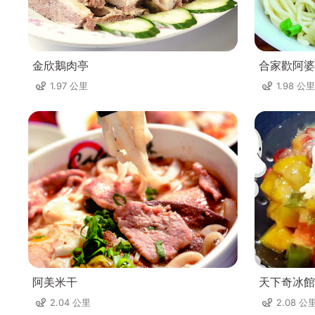
金欣鵝肉亭
合家歡阿婆
1.97 公里
1.98 公里
阿美米干
天下奇冰館
2.04 公里
2.08 公