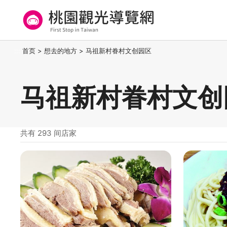
跳
到
主
要
桃园观光导览网
:::
首页
>
想去的地方
>
马祖新村眷村文创园区
内
容
区
马祖新村眷村文创
块
共有 293 间店家