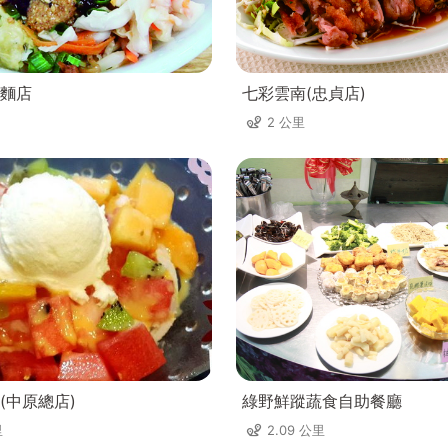
麵店
七彩雲南(忠貞店)
2 公里
(中原總店)
綠野鮮蹤蔬食自助餐廳
里
2.09 公里