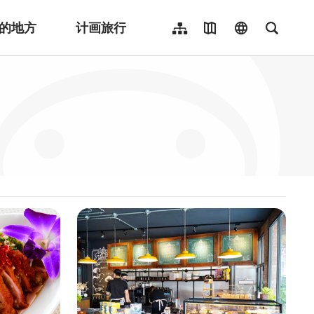
的地方
计画旅行
网站导览
地图导览
language
全文检
繁體中文
English
日本語
한국어
Indonesia
ไทย
Người việt nam