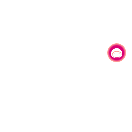
有事问小桃，一起游桃园
330206 桃园市桃园区县府路1号
电话：(03)332-2101#6209