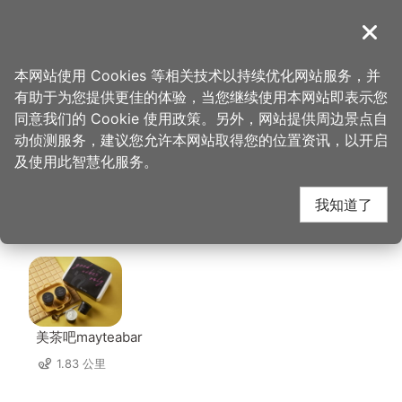
跳
到
導覽
关闭
主
桃园观光导览网
首页
>
想去的地方
>
马祖新村眷村文创园区
要
本网站使用 Cookies 等相关技术以持续优化网站服务，并
内
有助于为您提供更佳的体验，当您继续使用本网站即表示您
容
马祖新村眷村文创园区
同意我们的 Cookie 使用政策。另外，网站提供周边景点自
区
动侦测服务，建议您允许本网站取得您的位置资讯，以开启
块
及使用此智慧化服务。
周边店家
我知道了
共有 293 间店家
美茶吧mayteabar
1.83 公里