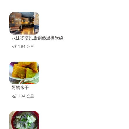
八妹婆婆民族創藝過橋米線
1.94 公里
阿嬌米干
1.94 公里