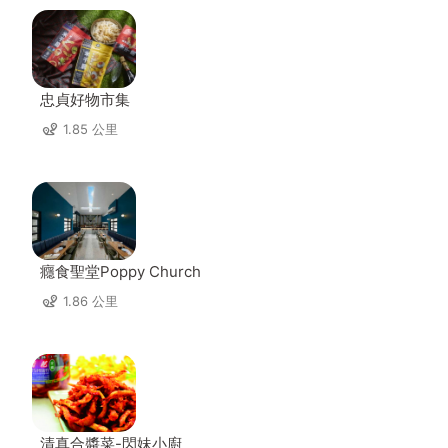
忠貞好物市集
1.85 公里
癮食聖堂Poppy Church
1.86 公里
清真合醬菜-閃妹小廚