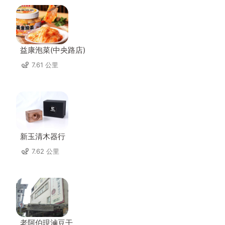
益康泡菜(中央路店)
7.61 公里
新玉清木器行
7.62 公里
老阿伯現滷豆干