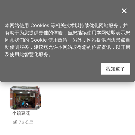
跳
到
導覽
关闭
主
桃园观光导览网
首页
>
想去的地方
>
马祖新村眷村文创园区
要
本网站使用 Cookies 等相关技术以持续优化网站服务，并
内
有助于为您提供更佳的体验，当您继续使用本网站即表示您
容
马祖新村眷村文创园区
同意我们的 Cookie 使用政策。另外，网站提供周边景点自
区
动侦测服务，建议您允许本网站取得您的位置资讯，以开启
块
及使用此智慧化服务。
周边店家
我知道了
共有 293 间店家
小鎮豆花
7.6 公里