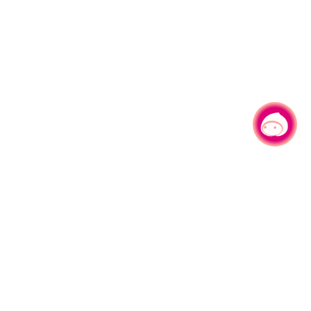
有事问小桃，一起游桃园
330206 桃园市桃园区县府路1号
电话：(03)332-2101#6209