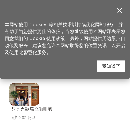
跳
到
導覽
关闭
主
桃园观光导览网
首页
>
想去的地方
>
马祖新村眷村文创园区
要
本网站使用 Cookies 等相关技术以持续优化网站服务，并
内
有助于为您提供更佳的体验，当您继续使用本网站即表示您
容
马祖新村眷村文创园区
同意我们的 Cookie 使用政策。另外，网站提供周边景点自
区
动侦测服务，建议您允许本网站取得您的位置资讯，以开启
块
及使用此智慧化服务。
周边店家
我知道了
共有 293 间店家
只是光影 獨立咖啡廳
9.92 公里