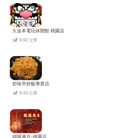
久金本電玩休閒館 桃園店
9.92 公里
炒味亭炒飯專賣店
9.93 公里
端陽邀月-桃園店