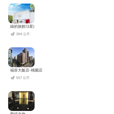
綠的旅館(3星)
364 公尺
福容大飯店-桃園店
557 公尺
薇緹文旅