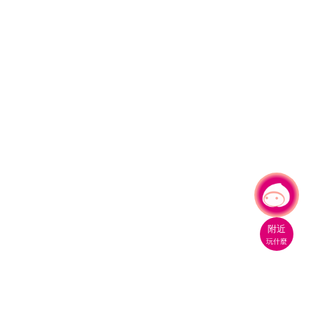
有事問小桃，一起遊桃園
附近
玩什麼