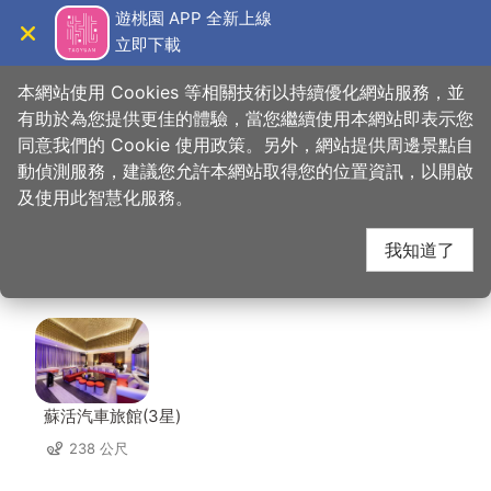
跳
遊桃園 APP 全新上線
到
立即下載
導覽
關閉
主
桃園觀光導覽網
首頁
>
想去的地方
>
住宿
>
潮摩鐵汽車旅館
要
本網站使用 Cookies 等相關技術以持續優化網站服務，並
內
有助於為您提供更佳的體驗，當您繼續使用本網站即表示您
容
同意我們的 Cookie 使用政策。另外，網站提供周邊景點自
潮摩鐵汽車旅館 周邊住
區
動偵測服務，建議您允許本網站取得您的位置資訊，以開啟
塊
及使用此智慧化服務。
宿
我知道了
共有 129 間店家
蘇活汽車旅館(3星)
238 公尺