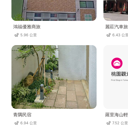
鴻福優雅商旅
麗莊汽車旅
5.96 公里
6.43 公
青隅民宿
羅里海山輕
6.94 公里
7.52 公里