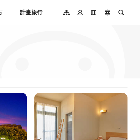
方
計畫旅行
網站導覽
會員登入
地圖導覽
language
全文檢
English
日本語
한국어
簡體中文
Indonesia
ไทย
Người việt nam