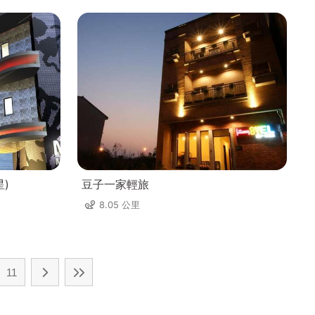
星)
豆子一家輕旅
8.05 公里
11