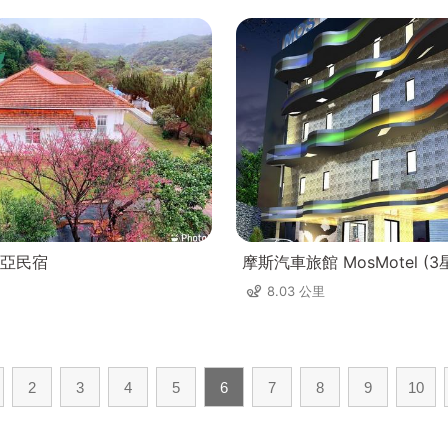
亞民宿
摩斯汽車旅館 MosMotel (3
8.03 公里
2
3
4
5
6
7
8
9
10