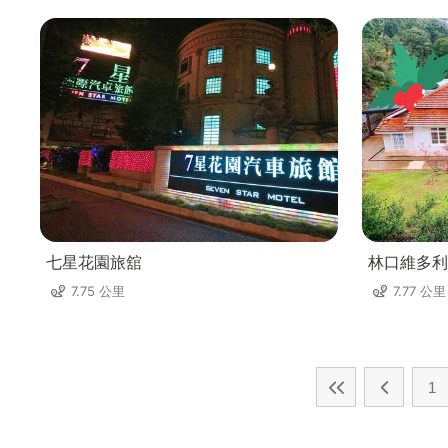
七星花園旅舘
林口維多利
7.75 公里
7.77 公里
1