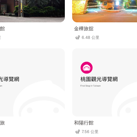
館
金樺旅舘
里
6.48 公里
旅
和陽行館
7.56 公里