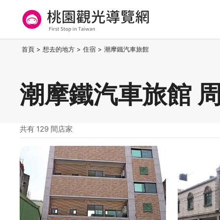
跳
到
主
要
桃園觀光導覽網
:::
首頁
>
想去的地方
>
住宿
>
潮摩鐵汽車旅館
內
容
區
潮摩鐵汽車旅館 
塊
共有 129 間店家