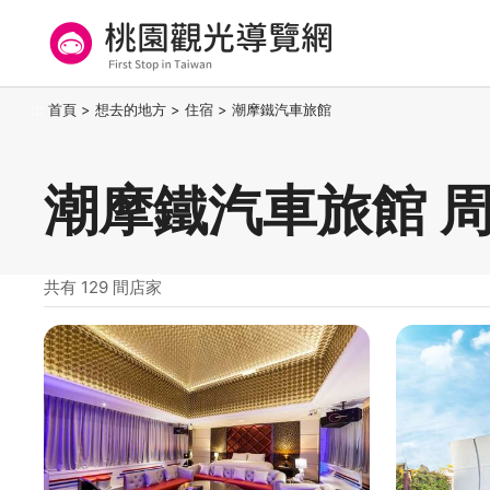
跳
到
主
要
桃園觀光導覽網
:::
首頁
>
想去的地方
>
住宿
>
潮摩鐵汽車旅館
內
容
區
潮摩鐵汽車旅館 
塊
共有 129 間店家