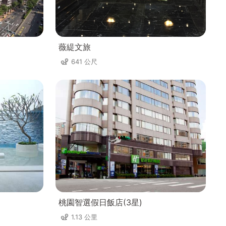
薇緹文旅
641 公尺
桃園智選假日飯店(3星)
1.13 公里