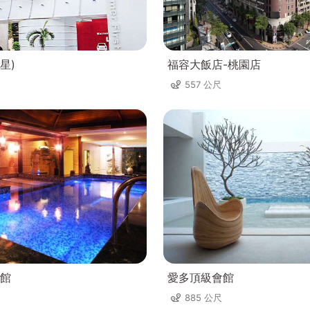
星)
福容大飯店-桃園店
557 公尺
館
愛多頂級會館
885 公尺