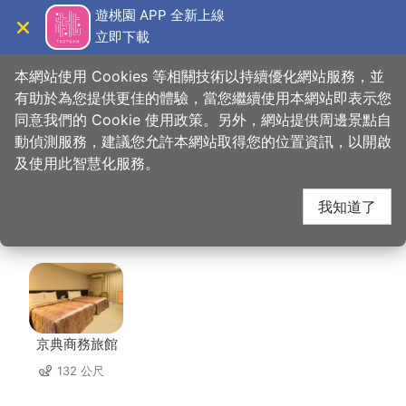
跳
遊桃園 APP 全新上線
到
立即下載
導覽
關閉
主
桃園觀光導覽網
首頁
>
想去的地方
>
住宿
>
一九一旅店桃園店
要
本網站使用 Cookies 等相關技術以持續優化網站服務，並
內
有助於為您提供更佳的體驗，當您繼續使用本網站即表示您
容
同意我們的 Cookie 使用政策。另外，網站提供周邊景點自
一九一旅店桃園店 周邊
區
動偵測服務，建議您允許本網站取得您的位置資訊，以開啟
塊
及使用此智慧化服務。
住宿
我知道了
共有 124 間店家
京典商務旅館
132 公尺