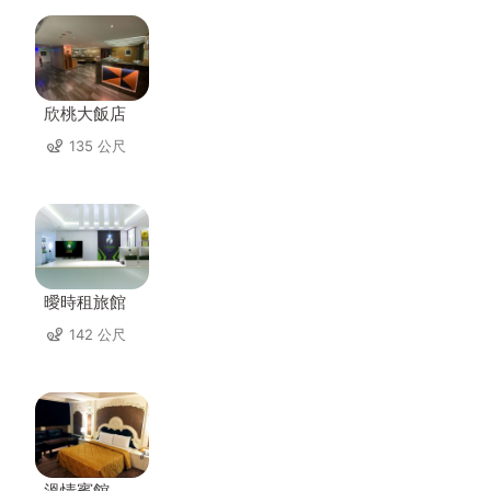
欣桃大飯店
135 公尺
曖時租旅館
142 公尺
溫情賓館