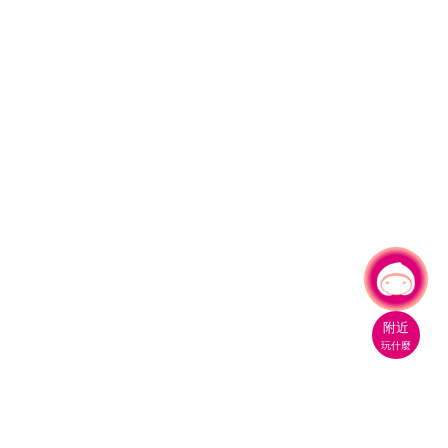
有事問小桃，一起遊桃園
附近
玩什麼